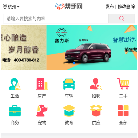
发布
|
修改删除
杭州
生活
房产
车辆
招聘
二手
商务
宠物
教育
供应
全部