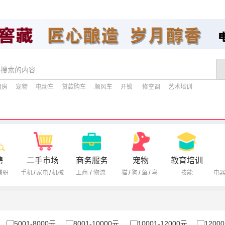
租房
宠物
电动车
贷款购车
顺风车
开锁
修空调
艺术培训
聘
二手市场
商务服务
宠物
教育培训
兼职
手机
/
家电
/
机械
工商
/
物流
猫
/
狗
/
鱼
/
鸟
技能
电
5001-8000元
8001-10000元
10001-12000元
1200