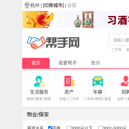
杭州 |
[切换城市]
|
全国
二手车
首页
我要帮手
告示
生活服务
房产
车辆
招
保姆
/
搬家
/
维修
出租
/
二手房
二手车
/
维修
/
美容
全职
/
物业/保安
薪资水平
不限
3000元以下
3001-5000元