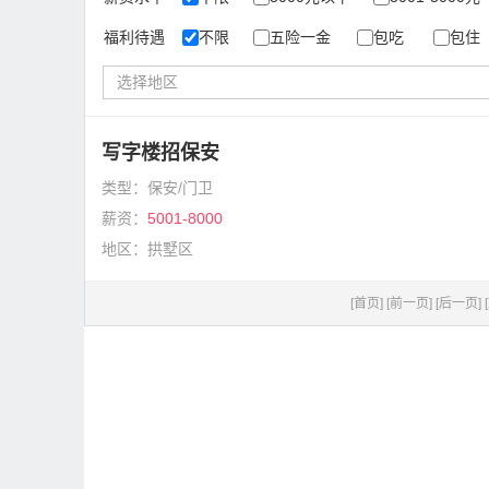
福利待遇
不限
五险一金
包吃
包住
选择地区
写字楼招保安
类型：保安/门卫
薪资：
5001-8000
地区：拱墅区
[首页]
[前一页]
[后一页]