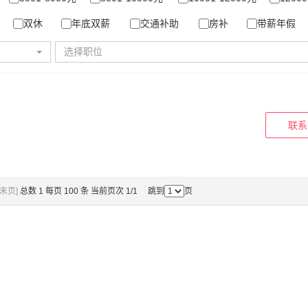
双休
年底双薪
交通补助
房补
带薪年假
选择职位
联系
[末页]
总数 1 每页 100 条 当前页次 1/1 跳到
页