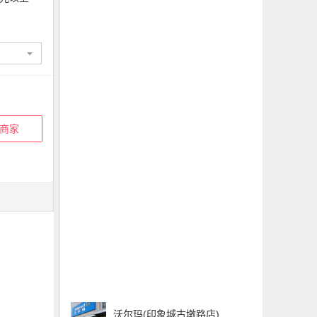
商家
沃尔玛(印象城古墩路店)