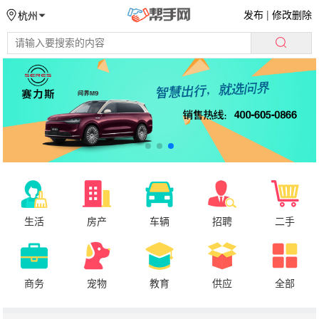
发布
|
修改删除
杭州
生活
房产
车辆
招聘
二手
商务
宠物
教育
供应
全部