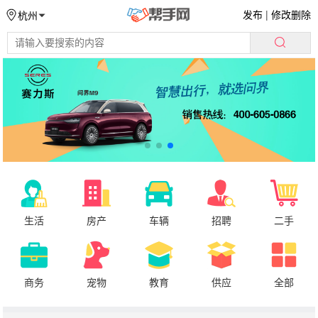
发布
|
修改删除
杭州
生活
房产
车辆
招聘
二手
商务
宠物
教育
供应
全部