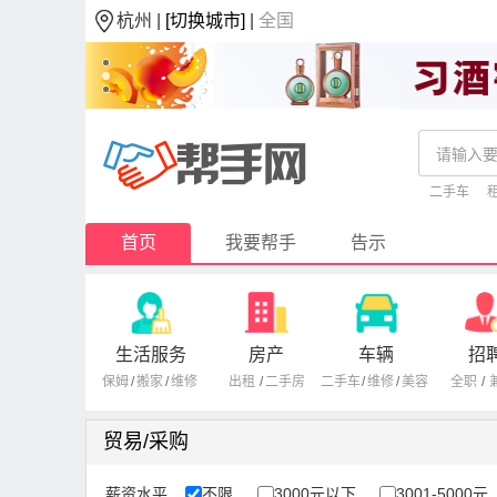
杭州 |
[切换城市]
|
全国
二手车
首页
我要帮手
告示
生活服务
房产
车辆
招
保姆
/
搬家
/
维修
出租
/
二手房
二手车
/
维修
/
美容
全职
/
贸易/采购
薪资水平
不限
3000元以下
3001-5000元