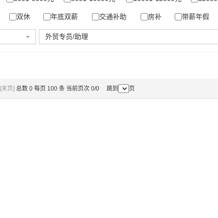
双休
年底双薪
交通补助
房补
带薪年假
外贸专员/助理
[末页]
总数 0 每页 100 条 当前页次 0/0 跳到
页