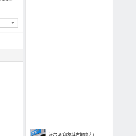
沃尔玛(印象城古墩路店)