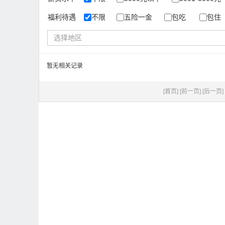
福利待遇
不限
五险一金
包吃
包住
选择地区
暂无相关记录
[首页]
[前一页]
[后一页]