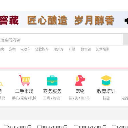
租房
宠物
电动车
贷款购车
顺风车
开锁
修空调
艺术培训
聘
二手市场
商务服务
宠物
教育培训
兼职
手机
/
家电
/
机械
工商
/
物流
猫
/
狗
/
鱼
/
鸟
技能
电
5001-8000元
8001-10000元
10001-12000元
1200