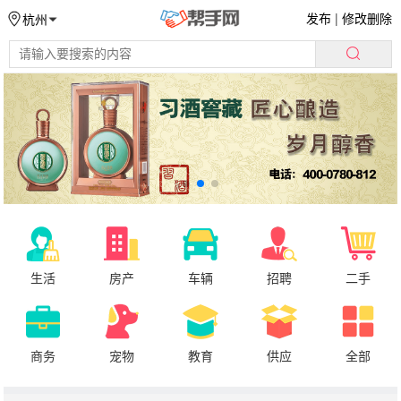
发布
|
修改删除
杭州
生活
房产
车辆
招聘
二手
商务
宠物
教育
供应
全部