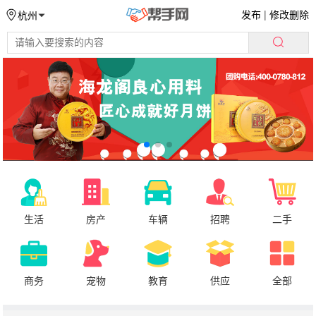
发布
|
修改删除
杭州
生活
房产
车辆
招聘
二手
商务
宠物
教育
供应
全部