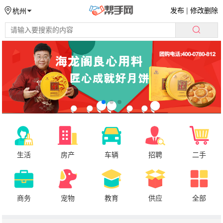
发布
|
修改删除
杭州
生活
房产
车辆
招聘
二手
商务
宠物
教育
供应
全部