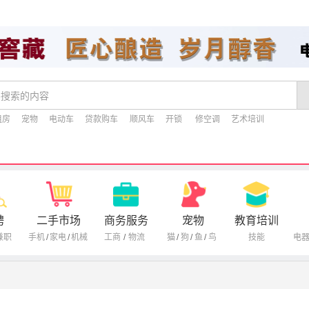
租房
宠物
电动车
贷款购车
顺风车
开锁
修空调
艺术培训
聘
二手市场
商务服务
宠物
教育培训
兼职
手机
/
家电
/
机械
工商
/
物流
猫
/
狗
/
鱼
/
鸟
技能
电