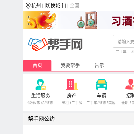
杭州 |
[切换城市]
|
全国
二手车
首页
我要帮手
告示
生活服务
房产
车辆
招
保姆
/
搬家
/
维修
出租
/
二手房
二手车
/
维修
/
美容
全职
/
帮手网公约