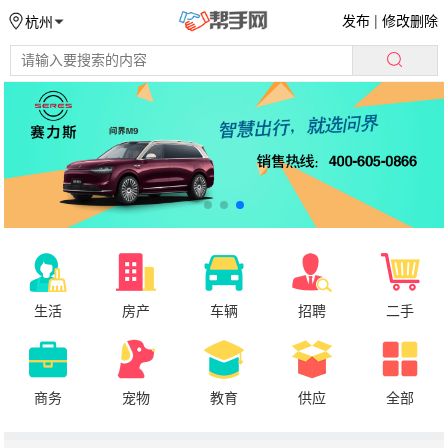
发布
|
修改删除
杭州
生活
房产
车辆
招聘
二手
商务
宠物
教育
供应
全部