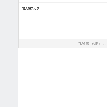
暂无相关记录
[首页]
[前一页]
[后一页]