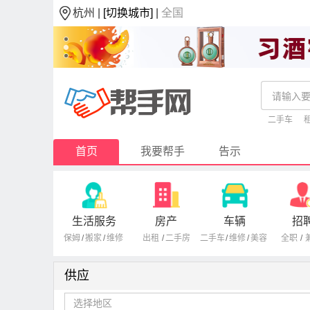
杭州 |
[切换城市]
|
全国
二手车
首页
我要帮手
告示
生活服务
房产
车辆
招
保姆
/
搬家
/
维修
出租
/
二手房
二手车
/
维修
/
美容
全职
/
供应
选择地区