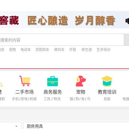
租房
宠物
电动车
贷款购车
顺风车
开锁
修空调
艺术培训
聘
二手市场
商务服务
宠物
教育培训
兼职
手机
/
家电
/
机械
工商
/
物流
猫
/
狗
/
鱼
/
鸟
技能
电
厨房用具