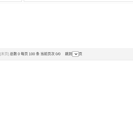
[末页]
总数 0 每页 100 条 当前页次 0/0 跳到
页