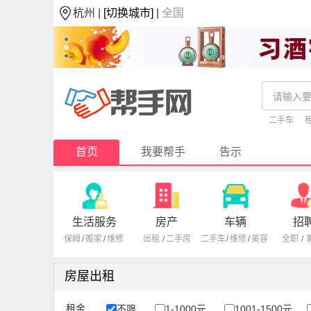
杭州 |
[切换城市]
|
全国
二手车
首页
我要帮手
告示
生活服务
房产
车辆
招
保姆
/
搬家
/
维修
出租
/
二手房
二手车
/
维修
/
美容
全职
/
房屋出租
租金
不限
1-1000元
1001-1500元