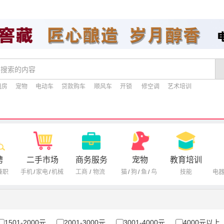
租房
宠物
电动车
贷款购车
顺风车
开锁
修空调
艺术培训
聘
二手市场
商务服务
宠物
教育培训
兼职
手机
/
家电
/
机械
工商
/
物流
猫
/
狗
/
鱼
/
鸟
技能
电
1501-2000元
2001-3000元
3001-4000元
4000元以上