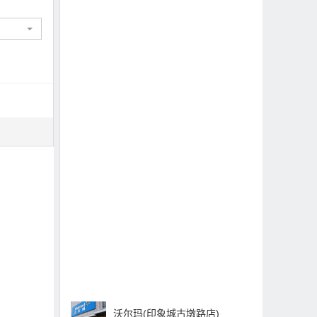
沃尔玛(印象城古墩路店)