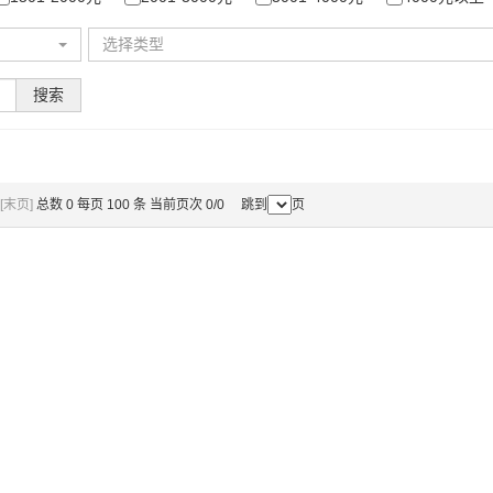
选择类型
搜索
[末页]
总数 0 每页 100 条 当前页次 0/0 跳到
页