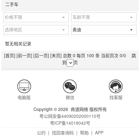
二手车
价格不限
车龄不限
选择地区
奥迪
暂无相关记录
[首页]
[前一页]
[后一页]
[末页]
总数 0 每页 100 条 当前页次 0/0 跳
到
页
电脑版
微信
找客服
Copyright © 2026 商道网络 版权所有
粤公网安备44090202000110号
粤ICP备14018042号
公约
|
找回查询码
|
帮助
|
APP