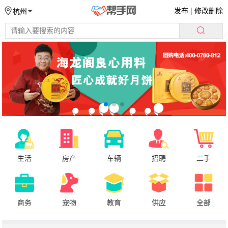
发布
|
修改删除
杭州
生活
房产
车辆
招聘
二手
商务
宠物
教育
供应
全部