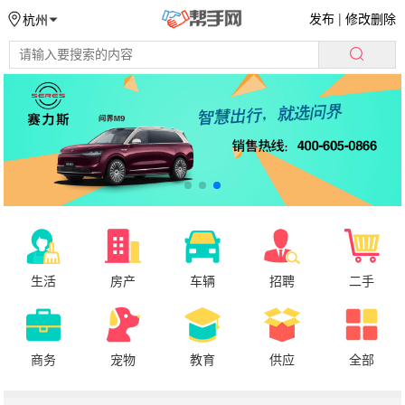
发布
|
修改删除
杭州
生活
房产
车辆
招聘
二手
商务
宠物
教育
供应
全部