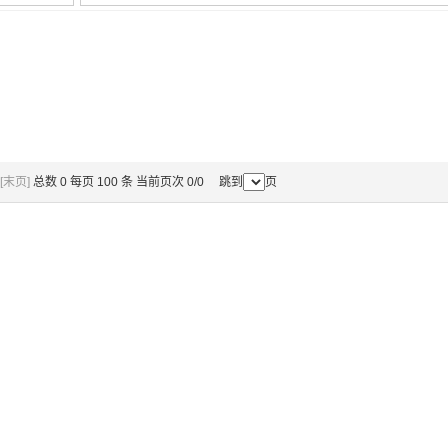
[末页]
总数 0 每页 100 条 当前页次 0/0 跳到
页