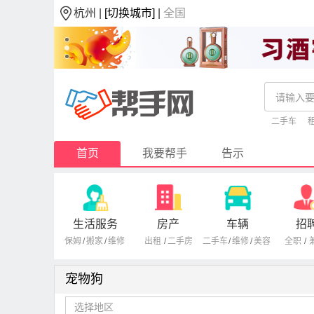
杭州 |
[切换城市]
|
全国
二手车
首页
我要帮手
告示
生活服务
房产
车辆
招
保姆
/
搬家
/
维修
出租
/
二手房
二手车
/
维修
/
美容
全职
/
宠物狗
选择地区