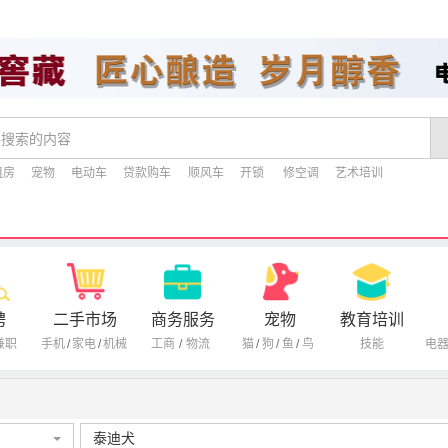
租房
宠物
电动车
贷款购车
顺风车
开锁
修空调
艺术培训
聘
二手市场
商务服务
宠物
教育培训
兼职
手机
/
家电
/
机械
工商
/
物流
猫
/
狗
/
鱼
/
鸟
技能
电
泰迪犬