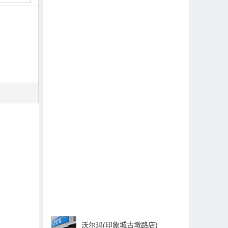
沃尔玛(印象城古墩路店)