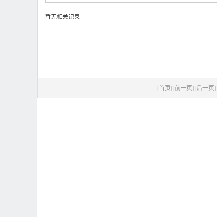
暂无相关记录
[首页]
[前一页]
[后一页]