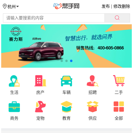
发布
|
修改删除
杭州
生活
房产
车辆
招聘
二手
商务
宠物
教育
供应
全部