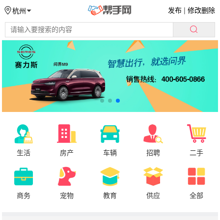
发布
|
修改删除
杭州
生活
房产
车辆
招聘
二手
商务
宠物
教育
供应
全部